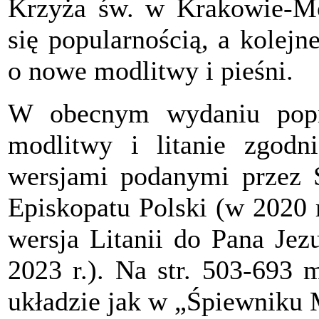
Krzyża św. w Krakowie-Mog
się popularnością, a kolej
o nowe modlitwy i pieśni.
W obecnym wydaniu popra
modlitwy i litanie zgodn
wersjami podanymi przez S
Episkopatu Polski (w 2020 
wersja Litanii do Pana Jez
2023 r.). Na str. 503-693 
układzie jak w „Śpiewniku 