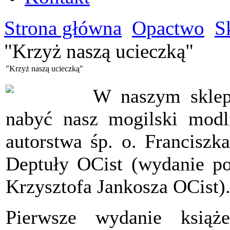
Strona główna
Opactwo
S
"Krzyż naszą ucieczką"
"Krzyż naszą ucieczką"
W naszym sklep
nabyć nasz mogilski modl
autorstwa śp. o. Franciszk
Deptuły OCist (wydanie po
Krzysztofa Jankosza OCist)
Pierwsze wydanie książ